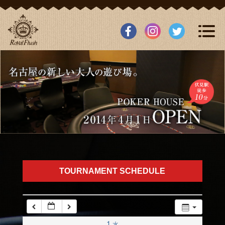
12:00 AM
1:00 AM
2:00 AM
3:00 AM
4:00 AM
5:00 AM
TOURNAMENT SCHEDULE
6:00 AM
7:00 AM
1
水