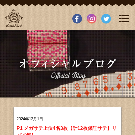
2024年12月1日
P1 メガサテ上位4名3枚【計12枚保証サテ】リ