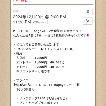
バイ無し
日時:
2024年12月20日 @ 2:00 PM –
11:30 PM
Repeats
P1 CIRCUIT nagoya 12枚保証のメガサテライト

なんと上位4名に3枚、一度に3枚獲得のチャンスです
・どなたでもご参加いただけます

・19:00スタート（レイトレジスト21:10）

・費用

　入店料　　　1,000円

　エントリー　9,000円　40,000点

　アドオン　　3,000円　40,000点

　※リエントリー可能です

・プライズ

上位4名の方にP1 CIRCUIT nagoyaシート3枚

　下記に振替可

　・リングチップ1200（3万円分相当）

　・プレイヤーズプラスポイント
