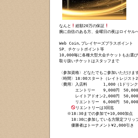
なんと
総額20万の保証
腕に自信のある方、金曜日の夜はロイヤル
Web Coin､プレイヤーズプラスポイント

SP、チケットポイント等

10,000毎に各種大型大会チケットもお選び
取り扱いチケットはスタッフまで

〈参加資格〉どなたでもご参加いただけます
〈時間〉18:00スタート（レイトレジスト21
〈費用〉入店料　　　　1,000（1ドリンク
　　　　エントリー　　9,000円　50,000
　　　　レイトアドオン2,000円　50,000
　　　　リエントリー　6,000円　50,000
リエントリーは3回迄

　　※18:30までの参加で+10,000加点

　　　18:30に参加している方限定フリップ
　　　優勝者はトーナメント¥2,000引き
