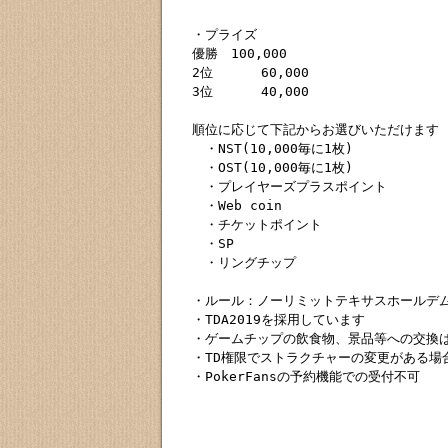
・プライズ

優勝　100,000

2位      60,000

3位      40,000

順位に応じて下記からお選びいただけます

　・NST(10,000毎に1枚)

　・OST(10,000毎に1枚)

　・プレイヤーズプラスポイント

　・Web coin

　・チケットポイント

　・SP

　・リングチップ

・ルール：ノーリミットテキサスホールデム
・TDA2019を採用しています

・ゲームチップの飲食物、景品等への交換は
・TD権限でストラクチャーの変更がある場合
・PokerFansの予約機能での受付不可