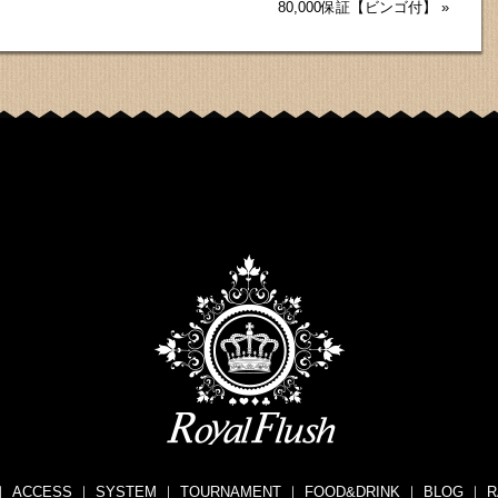
80,000保証【ビンゴ付】
»
｜
ACCESS
｜
SYSTEM
｜
TOURNAMENT
｜
FOOD&DRINK
｜
BLOG
｜
R