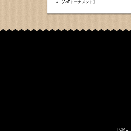
«
【AoFトーナメント】
HOME