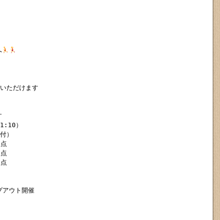
へ
いただけます



:10）

付）

点

点

点

アウト開催
