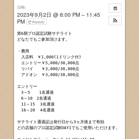
日時:
2023年9月2日 @ 8:00 PM – 11:45
PM
Repeats
第6期プロ認定試験サテライト

どなたでもご参加頂けます。

・費用

　入店料　￥1,000(1ドリンク付)

　エントリー￥5,000/30,000点

　リバイ　　￥3,000/30,000点

　アドオン　￥3,000/30,000点

エントリー

　3～5　  1名通過

　6～10　2名通過

　11～15  3名通過

　16～20  4名通過

サテライト通過証は発行日から3ヵ月後まで有効

どの店舗のプロ認定試験DAY1でもご使用いただけます。
