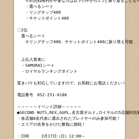
　　※対抗戦権利が不要な方は以下の中から1つと振り返ることも可
　　・選べるシート

　　・リングチップ400

　　・チケットポイント400

〇2位

　選べるシート

　　※リングチップ400、チケットポイント400に振り替え可能

　上位入賞者に

　・SAMURAIシート

　・ロイヤルランキングポイント

置きバケも対応していますので、お気軽にお電話ください！

電話番号　052-251-6186

～～～～～イベント詳細～～～～～

●SECOND NUTS,REX,GGPL,名古屋ギルド,ロイヤルの5店舗対抗戦
・各店舗8名代表に選出されたプレイヤーのみ参加可能！

・エリアの名誉をかけた勝負に挑戦！

・日時　　　3月17日（日）12:00～
