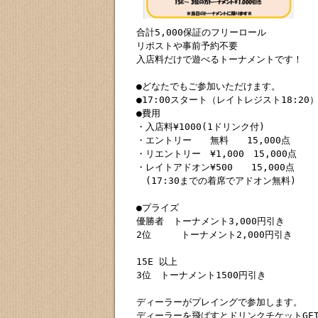
合計5,000保証のフリーロール

リポストや事前予約不要

入店料だけで遊べるトーナメントです！

●どなたでもご参加いただけます。

●17:00スタート（レイトレジスト18:20）
●費用

・入店料¥1000(1ドリンク付)

・エントリー　　無料　　15,000点

・リエントリー　¥1,000　15,000点

・レイトアドオン¥500　　15,000点

　(17:30までの着席でアドオン無料)

●プライズ

優勝者　トーナメント3,000円引き

2位　　  トーナメント2,000円引き

15E 以上　

3位　トーナメント1500円引き

ディーラーがプレイングで参加します。

ディーラーを飛ばすとドリンクチケットGE