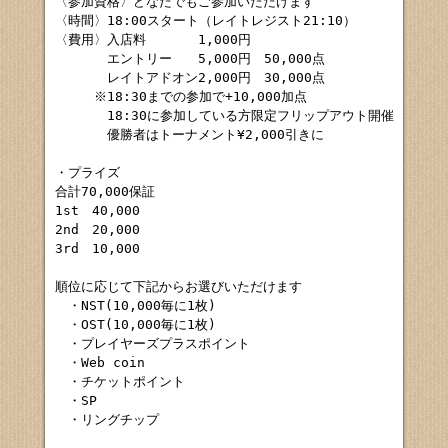
〈参加資格〉どなたでもご参加いただけます

〈時間〉18:00スタート（レイトレジスト21:10）

〈費用〉入店料　　　　1,000円

　　　　エントリー　　5,000円　50,000点

　　　　レイトアドオン2,000円　30,000点

　　　※18:30までの参加で+10,000加点

　　　　18:30に参加している方限定フリップアウト開催

　　　　優勝者はトーナメント¥2,000引きに

・プライズ

合計70,000保証

1st　40,000

2nd　20,000

3rd　10,000

順位に応じて下記からお選びいただけます

　・NST(10,000毎に1枚)

　・OST(10,000毎に1枚)

　・プレイヤーズプラスポイント

　・Web coin

　・チケットポイント

　・SP

　・リングチップ
