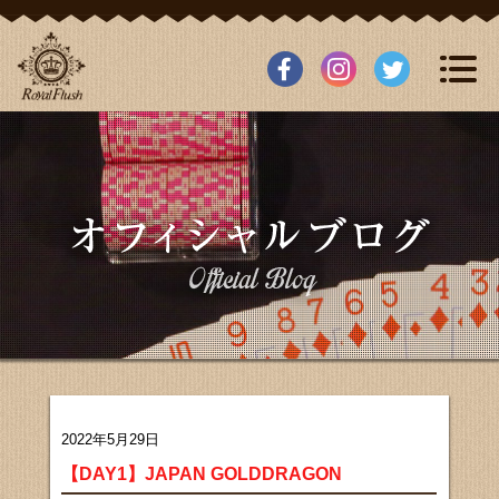
2022年5月29日
【DAY1】JAPAN GOLDDRAGON